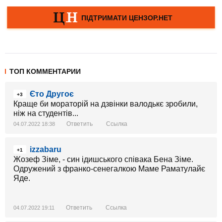
ТОП КОММЕНТАРИИ
Єто Другоє
+3
Краще би мораторій на дзвінки валодькє зробили,
ніж на студентів...
Ответить
Ссылка
04.07.2022 18:38
izzabaru
+1
Жозеф Зіме, - син ідишського співака Бена Зіме.
Одружений з франко-сенегалкою Маме Раматулайє
Яде.
Ответить
Ссылка
04.07.2022 19:11