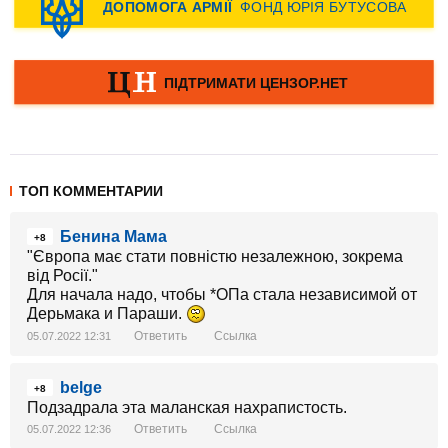
ТОП КОММЕНТАРИИ
Бенина Мама
+8
"Європа має стати повністю незалежною, зокрема
від Росії."
Для начала надо, чтобы *ОПа стала независимой от
Дерьмака и Параши.
Ответить
Ссылка
05.07.2022 12:31
belge
+8
Подзадрала эта маланская нахрапистость.
Ответить
Ссылка
05.07.2022 12:36