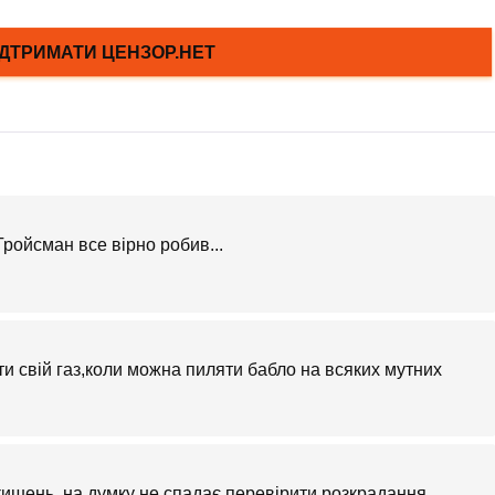
ройсман все вірно робив...
и свій газ,коли можна пиляти бабло на всяких мутних
 кишень, на думку не спадає перевірити розкрадання