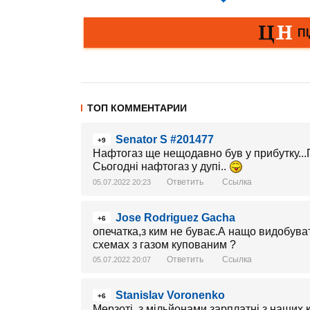
ТОП КОММЕНТАРИИ
Senator S #201477
+9
Нафтогаз ще нещодавно був у прибутку...Г
Сьогодні нафтогаз у дупі..
Ответить
Ссылка
05.07.2022 20:23
Jose Rodriguez Gacha
+6
опечатка,з ким не буває.А нащо видобуват
схемах з газом купованим ?
Ответить
Ссылка
05.07.2022 20:07
Stanislav Voronenko
+6
Мерзоті, з мільйонами зарплатні з наших