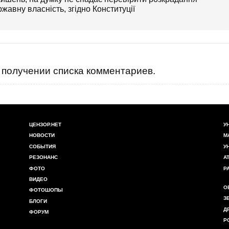
жавну власність, згідно Конституції
получении списка комментариев.
ЦЕНЗОР.НЕТ
У
НОВОСТИ
М
СОБЫТИЯ
У
РЕЗОНАНС
А
ФОТО
Р
ВИДЕО
О
ФОТОШОПЫ
З
БЛОГИ
Д
ФОРУМ
Р