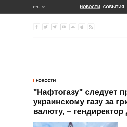
НОВОСТИ
СОБЫТИЯ
РУС
ENG
УКР
НОВОСТИ
"Нафтогазу" следует п
украинскому газу за г
валюту, – гендиректор