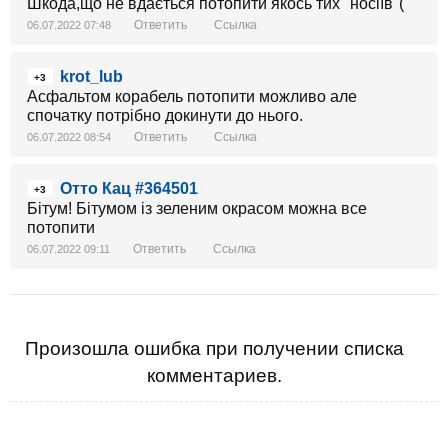
Шкода,що не вдається потопити якось тих "носіїв"(
Ответить
Ссылка
06.07.2022 07:48
krot_lub
+3
Асфальтом корабель потопити можливо але
спочатку потрібно докинути до нього.
Ответить
Ссылка
06.07.2022 08:54
Отто Кац #364501
+3
Бітум! Бітумом із зеленим окрасом можна все
потопити
Ответить
Ссылка
06.07.2022 09:11
Произошла ошибка при получении списка
комментариев.