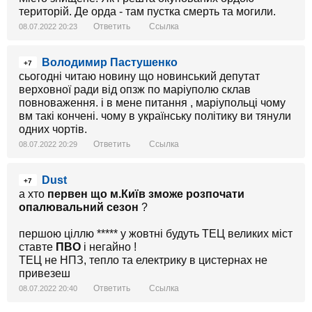
територій. Де орда - там пустка смерть та могили.
Ответить
Ссылка
08.07.2022 20:23
Володимир Пастушенко
+7
сьогодні читаю новину що новинський депутат
верховної ради від опзж по маріуполю склав
повноваження. і в мене питання , маріупольці чому
вм такі кончені. чому в українську політику ви тянули
одних чортів.
Ответить
Ссылка
08.07.2022 20:29
Dust
+7
а хто
первен що м.Київ зможе розпочати
опалювальний сезон
?
першою ціллю ***** у жовтні будуть ТЕЦ великих міст
ставте
ПВО
і негайно !
ТЕЦ не НПЗ, тепло та електрику в цистернах не
привезеш
Ответить
Ссылка
08.07.2022 20:40