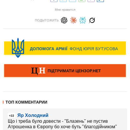
Мне нравится
ПОДЫТОЖИТЬ:
ТОП КОММЕНТАРИИ
Яр Холодний
+22
Що і треба було довести - "Блазень" не пустив
Атрошенка в Європу бо хоче буть "благодійником"