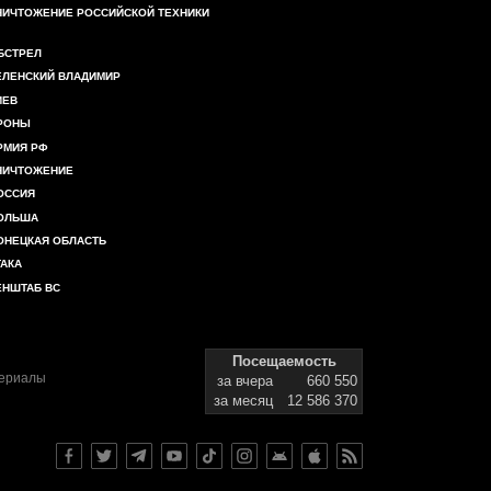
НИЧТОЖЕНИЕ РОССИЙСКОЙ ТЕХНИКИ
БСТРЕЛ
ЕЛЕНСКИЙ ВЛАДИМИР
ИЕВ
РОНЫ
РМИЯ РФ
НИЧТОЖЕНИЕ
ОССИЯ
ОЛЬША
ОНЕЦКАЯ ОБЛАСТЬ
ТАКА
ЕНШТАБ ВС
Посещаемость
териалы
за вчера
660 550
за месяц
12 586 370