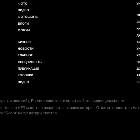
ФОТО
У
ВИДЕО
О
ФОТОШОПЫ
З
БЛОГИ
К
ФОРУМ
Д
БИЗНЕС
А
НОВОСТИ
У
ГЛАВНОЕ
Р
СПЕЦПРОЕКТЫ
П
ПУБЛИКАЦИИ
Д
КОЛОНКИ
А
ВИДЕО
Г
ривая наш сайт, Вы соглашаетесь с
политикой конфиденциальности
.
я Цензор.НЕТ может не разделять позицию авторов. Ответственность за ма
ле "Блоги" несут авторы текстов.