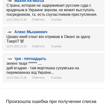
Maxim Ak-Murza
+49
Страна, которая не задерживает русские суда с
краденым в Украине зерном, не может выступать
посредником, т.к. есть соучастником преступления.
Ответить
Ссылка
10.07.2022 21:30
Алекс Мышкевич
+22
Цікаво який откат він отримав в Омані за здачу
Таврії? 👿
Ответить
Ссылка
10.07.2022 21:33
три - пятнадцать
+14
зелені тварі ****** ....
дай вгадаю - там мартишка сухумська на
перемовинах від України...
Ответить
Ссылка
10.07.2022 21:38
Произошла ошибка при получении списка