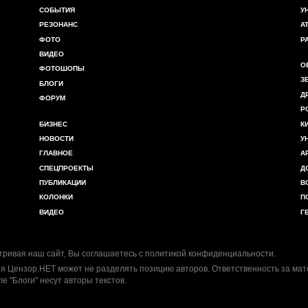
СОБЫТИЯ
У
РЕЗОНАНС
А
ФОТО
Р
ВИДЕО
О
ФОТОШОПЫ
З
БЛОГИ
Д
ФОРУМ
Р
БИЗНЕС
К
НОВОСТИ
У
ГЛАВНОЕ
А
СПЕЦПРОЕКТЫ
Д
ПУБЛИКАЦИИ
В
КОЛОНКИ
П
ВИДЕО
Г
ривая наш сайт, Вы соглашаетесь с
политикой конфиденциальности
.
я Цензор.НЕТ может не разделять позицию авторов. Ответственность за ма
ле "Блоги" несут авторы текстов.