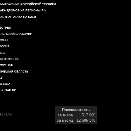
НИЧТОЖЕНИЕ РОССИЙСКОЙ ТЕХНИКИ
ТАКА ДРОНОВ НА РЕГИОНЫ РФ
АКЕТНАЯ АТАКА НА КИЕВ
БСТРЕЛ
ЕЛЕНСКИЙ ВЛАДИМИР
РОНЫ
ОССИЯ
ИЕВ
НИЧТОЖЕНИЕ
РМИЯ РФ
ОНЕЦКАЯ ОБЛАСТЬ
СУ
ОЛЬША
ЕНШТАБ ВС
Посещаемость
териалы
за вчера
517 980
за месяц
12 586 370