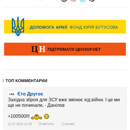
ТОП КОММЕНТАРИИ
Єто Другоє
+34
Західна зброя для ЗСУ вже змінює хід війни. І це ми
ще не починали, - Данілов
+100500!!!
Ответить
Ссылка
11.07.2022 12:25