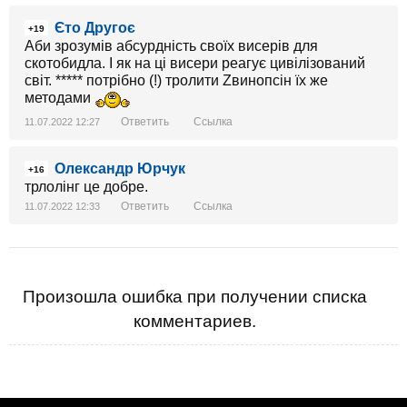
Єто Другоє
+19
Аби зрозумів абсурдність своїх висерів для
скотобидла. І як на ці висери реагує цивілізований
світ. ***** потрібно (!) тролити Zвинопсін їх же
методами
Ответить
Ссылка
11.07.2022 12:27
Олександр Юрчук
+16
трлолінг це добре.
Ответить
Ссылка
11.07.2022 12:33
Произошла ошибка при получении списка
комментариев.