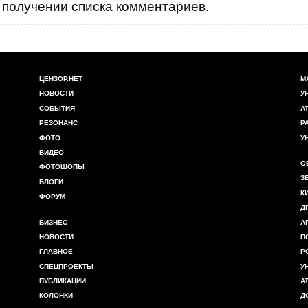
получении списка комментариев.
ЦЕНЗОР.НЕТ
М
НОВОСТИ
У
СОБЫТИЯ
А
РЕЗОНАНС
Р
ФОТО
У
ВИДЕО
О
ФОТОШОПЫ
З
БЛОГИ
К
ФОРУМ
Д
БИЗНЕС
А
НОВОСТИ
П
ГЛАВНОЕ
Р
СПЕЦПРОЕКТЫ
У
ПУБЛИКАЦИИ
А
КОЛОНКИ
Д