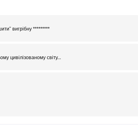
ти" вигрібну *********
му цивілізованому світу...