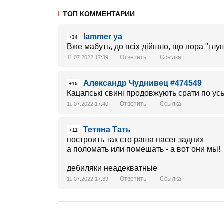
ТОП КОММЕНТАРИИ
lammer ya
+34
Вже мабуть, до всіх дійшло, що пора "глуши
Ответить
Ссылка
11.07.2022 17:39
Александр Чуднивец #474549
+15
Кацапські свині продовжують срати по усьо
Ответить
Ссылка
11.07.2022 17:40
Тетяна Тать
+11
построить так єто раша пасет задних
а поломать или помешать - а вот они мьі!
дебиляки неадекватньіе
Ответить
Ссылка
11.07.2022 17:39