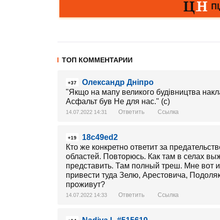
ТОП КОММЕНТАРИИ
Олександр Дніпро
+37
"Якщо на мапу великого будівництва накла
Асфальт був Не для нас." (с)
Ответить
Ссылка
14.07.2022 14:31
18c49ed2
+19
Кто же конкретно ответит за предательст
областей. Повторюсь. Как там в селах в
представить. Там полный треш. Мне вот 
привести туда Зелю, Арестовича, Подоляк
проживут?
Ответить
Ссылка
14.07.2022 14:33