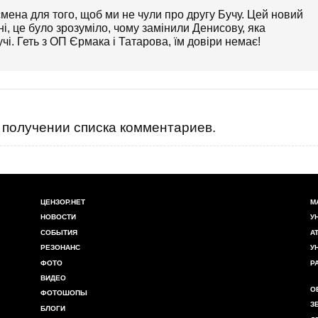
мена для того, щоб ми не чули про другу Бучу. Цей новий
, це було зрозуміло, чому замінили Денисову, яка
чі. Геть з ОП Єрмака і Татарова, їм довіри немає!
получении списка комментариев.
ЦЕНЗОР.НЕТ
М
НОВОСТИ
У
СОБЫТИЯ
А
РЕЗОНАНС
У
ФОТО
Р
ВИДЕО
О
ФОТОШОПЫ
З
БЛОГИ