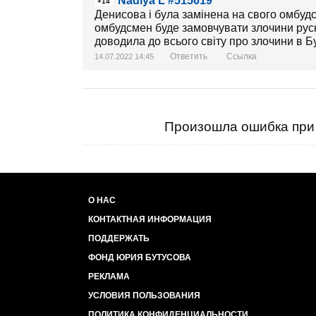
Nadiya L #515619
+14
Денисова і була замінена на свого омбудс
омбудсмен буде замовчувати злочини русні
доводила до всього світу про злочини в Бу
Ответить
Ссылка
14.07.2022 14:45
Произошла ошибка при 
О НАС
КОНТАКТНАЯ ИНФОРМАЦИЯ
ПОДДЕРЖАТЬ
ФОНД ЮРИЯ БУТУСОВА
РЕКЛАМА
УСЛОВИЯ ПОЛЬЗОВАНИЯ
ПОЛИТИКА КОНФИДЕНЦИАЛЬНОСТИ