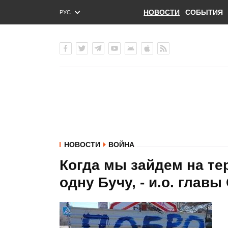
НОВОСТИ
СОБЫТИЯ
РУС
ENG
УКР
НОВОСТИ
ВОЙНА
Когда мы зайдем на т
одну Бучу, - и.о. глав