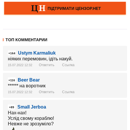
ТОП КОММЕНТАРИИ
Ustym Karmaliuk
+164
ніяких перемовин, ідіть накуй.
Ответить
Ссылка
15.07.2022 12:32
Beer Bear
+116
****** на воротник
Ответить
Ссылка
15.07.2022 12:32
Small Jerboa
+89
Нах-нах!
Услід свому кораблю!
Невже не зрозуміло?