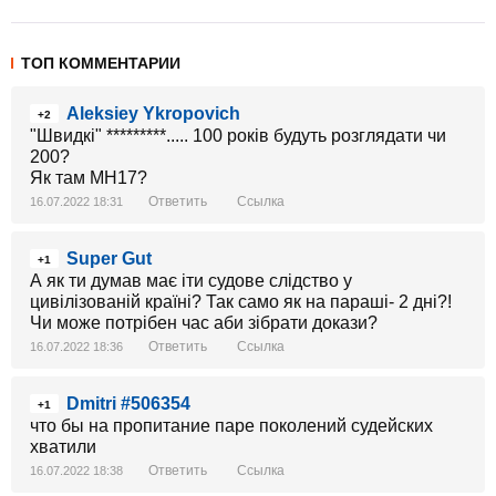
ТОП КОММЕНТАРИИ
Aleksiey Ykropovich
+2
"Швидкі" *********..... 100 років будуть розглядати чи
200?
Як там МН17?
Ответить
Ссылка
16.07.2022 18:31
Super Gut
+1
А як ти думав має іти судове слідство у
цивілізованій країні? Так само як на параші- 2 дні?!
Чи може потрібен час аби зібрати докази?
Ответить
Ссылка
16.07.2022 18:36
Dmitri #506354
+1
что бы на пропитание паре поколений судейских
хватили
Ответить
Ссылка
16.07.2022 18:38