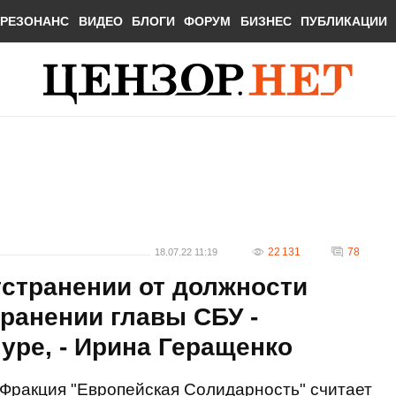
РЕЗОНАНС
ВИДЕО
БЛОГИ
ФОРУМ
БИЗНЕС
ПУБЛИКАЦИИ
22 131
78
18.07.22 11:19
тстранении от должности
транении главы СБУ -
уре, - Ирина Геращенко
Фракция "Европейская Солидарность" считает