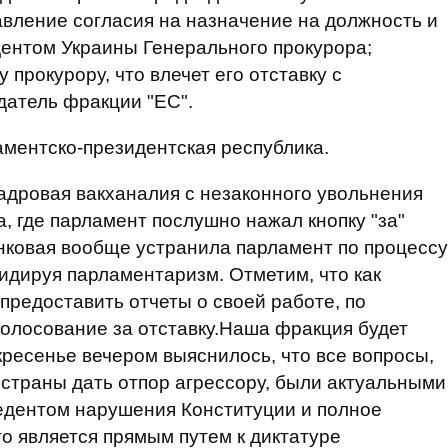
авление согласия на назначение на должность и
ентом Украины Генерального прокурора;
прокурору, что влечет его отставку с
датель фракции "ЕС".
аментско-президентская республика.
кадровая вакханалия с незаконного увольнения
, где парламент послушно нажал кнопку "за"
анковая вообще устранила парламент по процессу
идируя парламентаризм. Отметим, что как
предоставить отчеты о своей работе, по
голосование за отставку.Наша фракция будет
скресенье вечером выяснилось, что все вопросы,
 страны дать отпор агрессору, были актуальными
едентом нарушения Конституции и полное
то является прямым путем к диктатуре