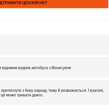
м відомим водіем автобуса з Венесуели
ритиснути з боку народу, тому й розважається. І взагалі,
у це може тривати довго.