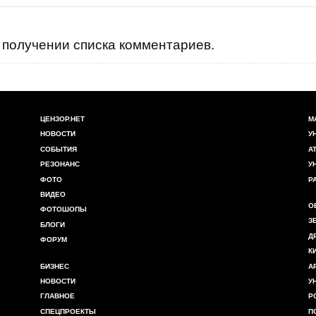
получении списка комментариев.
ЦЕНЗОР.НЕТ
М
НОВОСТИ
У
СОБЫТИЯ
А
РЕЗОНАНС
У
ФОТО
Р
ВИДЕО
О
ФОТОШОПЫ
З
БЛОГИ
Д
ФОРУМ
К
БИЗНЕС
А
НОВОСТИ
У
ГЛАВНОЕ
Р
СПЕЦПРОЕКТЫ
П