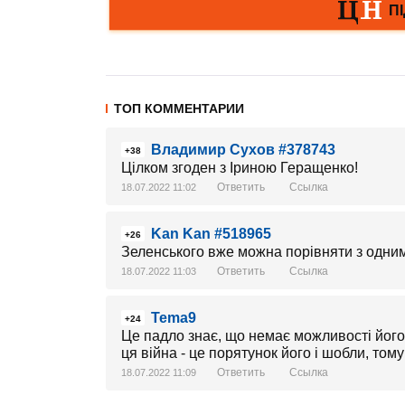
ТОП КОММЕНТАРИИ
Владимир Сухов #378743
+38
Цілком згоден з Іриною Геращенко!
Ответить
Ссылка
18.07.2022 11:02
Kan Kan #518965
+26
Зеленського вже можна порівняти з одни
Ответить
Ссылка
18.07.2022 11:03
Tema9
+24
Це падло знає, що немає можливості його п
ця війна - це порятунок його і шобли, том
Ответить
Ссылка
18.07.2022 11:09