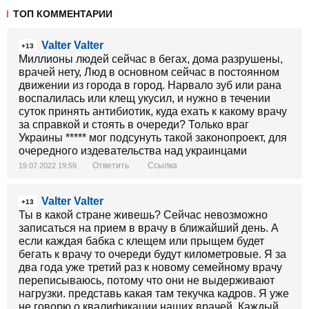
ТОП КОММЕНТАРИИ
Valter Valter
+13
Миллионы людей сейчас в бегах, дома разрушены,
врачей нету, Люд в основном сейчас в постоянном
движении из города в город. Нарвало зуб или рана
воспалилась или клещ укусил, и нужно в течении
суток принять антибиотик, куда ехать к какому врачу
за справкой и стоять в очереди? Только враг
Украины ***** мог подсунуть такой законопроект, для
очередного издевательства над украинцами
Ответить
Ссылка
19.07.2022 19:59
Valter Valter
+13
Ты в какой стране живешь? Сейчас невозможно
записаться на прием в врачу в ближайший день. А
если каждая бабка с клещем или прыщем будет
бегать к врачу то очереди будут километровые. Я за
два года уже третий раз к новому семейному врачу
переписываюсь, потому что они не выдерживают
нагрузки. представь какая там текучка кадров. Я уже
не говорю о квалификации наших врачей. Каждый