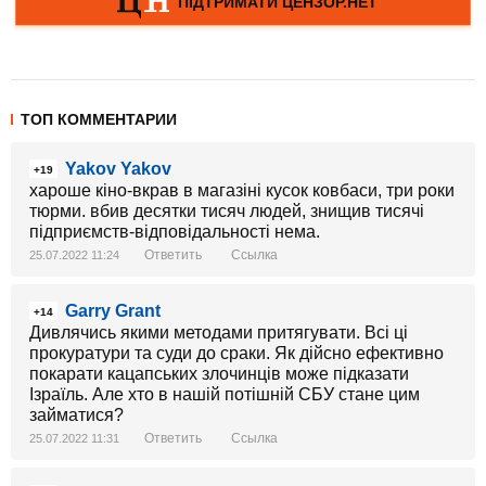
ТОП КОММЕНТАРИИ
Yakov Yakov
+19
хароше кіно-вкрав в магазіні кусок ковбаси, три роки
тюрми. вбив десятки тисяч людей, знищив тисячі
підприємств-відповідальності нема.
Ответить
Ссылка
25.07.2022 11:24
Garry Grant
+14
Дивлячись якими методами притягувати. Всі ці
прокуратури та суди до сраки. Як дійсно ефективно
покарати кацапських злочинців може підказати
Ізраїль. Але хто в нашій потішній СБУ стане цим
займатися?
Ответить
Ссылка
25.07.2022 11:31