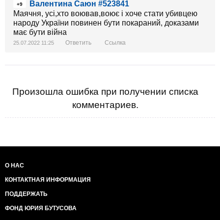
Валентина Саюн #523841
+9
Маячня, усі,хто воював,воює і хоче стати убивцею
народу України повинен бути покараний, доказами
має бути війна
Ответить
Ссылка
25.07.2022 11:25
Произошла ошибка при получении списка
комментариев.
О НАС
КОНТАКТНАЯ ИНФОРМАЦИЯ
ПОДДЕРЖАТЬ
ФОНД ЮРИЯ БУТУСОВА