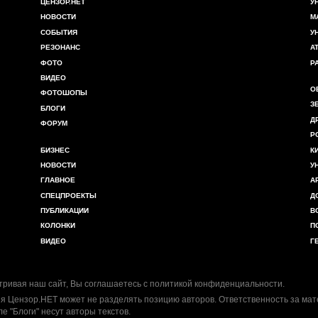
ЦЕНЗОР.НЕТ
У
НОВОСТИ
М
СОБЫТИЯ
У
РЕЗОНАНС
А
ФОТО
Р
ВИДЕО
О
ФОТОШОПЫ
З
БЛОГИ
Д
ФОРУМ
Р
БИЗНЕС
К
НОВОСТИ
У
ГЛАВНОЕ
А
СПЕЦПРОЕКТЫ
Д
ПУБЛИКАЦИИ
В
КОЛОНКИ
П
ВИДЕО
Г
ривая наш сайт, Вы соглашаетесь с
политикой конфиденциальности
.
я Цензор.НЕТ может не разделять позицию авторов. Ответственность за ма
ле "Блоги" несут авторы текстов.