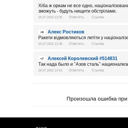
Хіба ж оркам не все одно, націоналізовани
зможуть - будуть нищити обстрілами.
Ответить
Ссылка
26.07.2022 13:35
Алекс Ростиков
+9
Ракети відмовляються летіти у націоналі
Ответить
Ссылка
26.07.2022 13:38
Алексей Королевский #514831
+7
Так нада было и "Азов сталь" национализ
Ответить
Ссылка
26.07.2022 13:41
Произошла ошибка при 