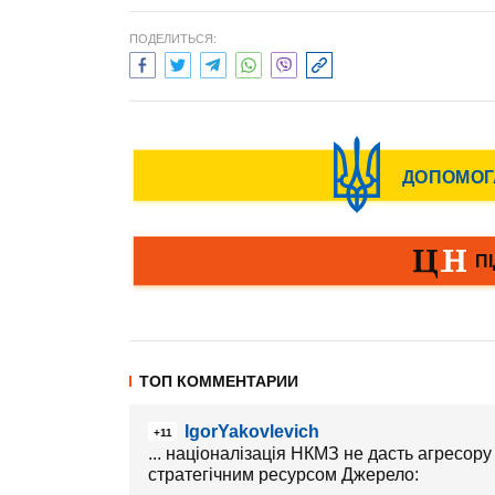
ПОДЕЛИТЬСЯ:
ТОП КОММЕНТАРИИ
IgorYakovlevich
+11
... націоналізація НКМЗ не дасть агресор
стратегічним ресурсом Джерело: