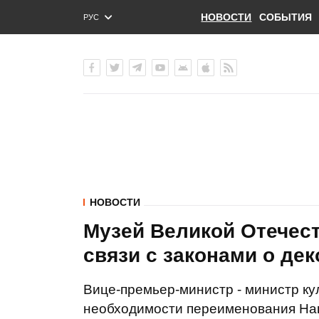
НОВОСТИ
СОБЫТИЯ
РУС
ENG
УКР
НОВОСТИ
Музей Великой Отечес
связи с законами о де
Вице-премьер-министр - министр ку
необходимости переименования Нац