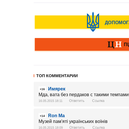
ТОП КОММЕНТАРИИ
Имярек
+16
Мда, вата без пердаков с такими темпами 
Ответить
Ссылка
16.05.2015 18:11
Ron Ma
+14
Музей пам'яті українських воїнів
Ответить
Ссылка
16.05.2015 18:09