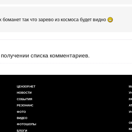
 боманет так что зарево из космоса будет видно
получении списка комментариев.
ЦЕНЗОР.НЕТ
М
НОВОСТИ
У
СОБЫТИЯ
Р
РЕЗОНАНС
А
ФОТО
У
ВИДЕО
О
ФОТОШОПЫ
К
БЛОГИ