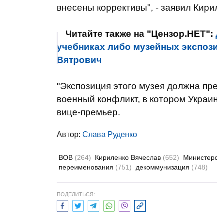
внесены коррективы", - заявил Кири
Читайте также на "Цензор.НЕТ":
учебниках либо музейных экспозиц
Вятрович
"Экспозиция этого музея должна пр
военный конфликт, в котором Украи
вице-премьер.
Автор:
Слава Руденко
ВОВ
(264)
Кириленко Вячеслав
(652)
Министерс
переименования
(751)
декоммунизация
(748)
ПОДЕЛИТЬСЯ: