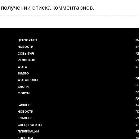
получении списка комментариев.
ЦЕНЗОР.НЕТ
М
НОВОСТИ
У
СОБЫТИЯ
А
РЕЗОНАНС
Р
ФОТО
У
ВИДЕО
О
ФОТОШОПЫ
З
БЛОГИ
К
ФОРУМ
Д
БИЗНЕС
А
НОВОСТИ
П
ГЛАВНОЕ
Р
СПЕЦПРОЕКТЫ
У
ПУБЛИКАЦИИ
А
КОЛОНКИ
Д