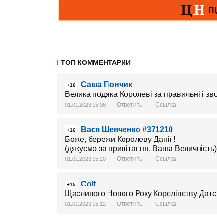
ТОП КОММЕНТАРИИ
Саша Пончик
+16
Велика подяка Королевi за правильнi i зв
Ответить
Ссылка
01.01.2023 15:08
Вася Шевченко #371210
+16
Боже, бережи Королеву Данії !
(дякуємо за привітання, Ваша Величність)
Ответить
Ссылка
01.01.2023 15:20
Colt
+15
Щасливого Нового Року Королівству Датс
Ответить
Ссылка
01.01.2023 15:12