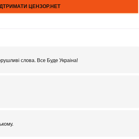
орушливi слова. Все Буде Украiна!
ькому.