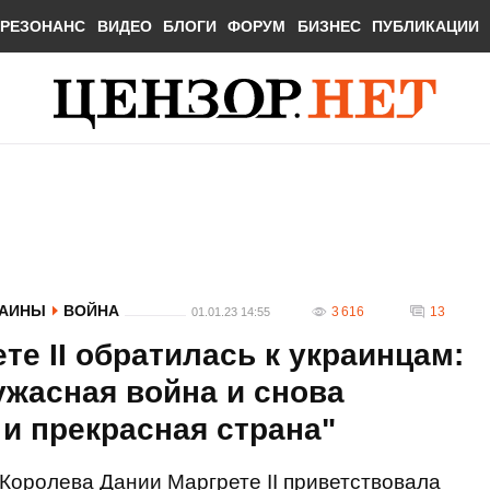
РЕЗОНАНС
ВИДЕО
БЛОГИ
ФОРУМ
БИЗНЕС
ПУБЛИКАЦИИ
РАИНЫ
ВОЙНА
3 616
13
01.01.23 14:55
те II обратилась к украинцам:
ужасная война и снова
 и прекрасная страна"
Королева Дании Маргрете II приветствовала