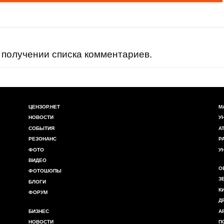
получении списка комментариев.
ЦЕНЗОР.НЕТ
М
НОВОСТИ
У
СОБЫТИЯ
А
РЕЗОНАНС
Р
ФОТО
У
ВИДЕО
О
ФОТОШОПЫ
З
БЛОГИ
К
ФОРУМ
Д
БИЗНЕС
А
НОВОСТИ
П