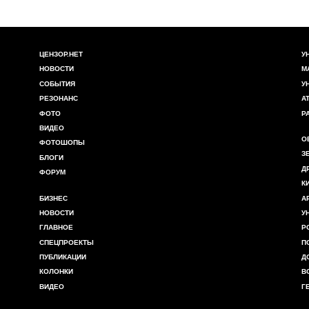
ЦЕНЗОР.НЕТ
У
НОВОСТИ
М
СОБЫТИЯ
У
РЕЗОНАНС
А
ФОТО
Р
ВИДЕО
О
ФОТОШОПЫ
З
БЛОГИ
Д
ФОРУМ
К
БИЗНЕС
А
НОВОСТИ
У
ГЛАВНОЕ
Р
СПЕЦПРОЕКТЫ
П
ПУБЛИКАЦИИ
Д
КОЛОНКИ
В
ВИДЕО
Г