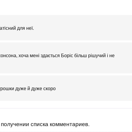
атісний для неї.
нсона, хоча мені здається Боріс більш рішучий і не
трошки дуже й дуже скоро
получении списка комментариев.