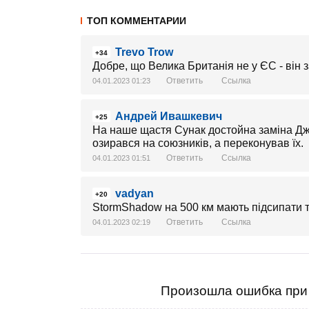
ТОП КОММЕНТАРИИ
Trevo Trow
+34
Добре, що Велика Британія не у ЄС - він з
Ответить
Ссылка
04.01.2023 01:23
Андрей Ивашкевич
+25
На наше щастя Сунак достойна заміна Джо
озирався на союзників, а переконував їх.
Ответить
Ссылка
04.01.2023 01:51
vadyan
+20
StormShadow на 500 км мають підсипати 
Ответить
Ссылка
04.01.2023 02:19
Произошла ошибка при 