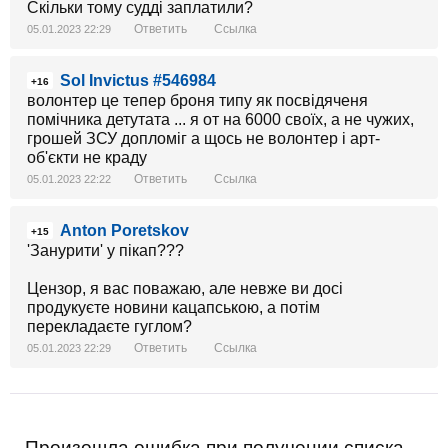
Скільки тому судді заплатили?
Ответить
Ссылка
05.01.2023 22:29
Sol Invictus #546984
+16
волонтер це тепер броня типу як посвідяченя
помічника детутата ... я от на 6000 своїх, а не чужих,
грошей ЗСУ допломіг а щось не волонтер і арт-
об'єкти не краду
Ответить
Ссылка
05.01.2023 22:22
Anton Poretskov
+15
'Занурити' у пікап???
Цензор, я вас поважаю, але невже ви досі
продукуєте новини кацапською, а потім
перекладаєте гуглом?
Ответить
Ссылка
05.01.2023 22:29
Произошла ошибка при получении списка