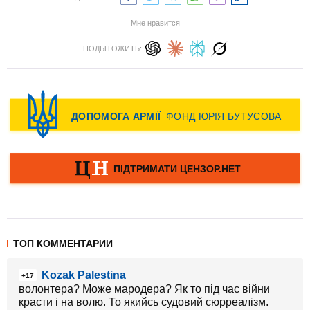
Мне нравится
ПОДЫТОЖИТЬ:
ТОП КОММЕНТАРИИ
Kozak Palestina
+17
волонтера? Може мародера? Як то під час війни
красти і на волю. То якийсь судовий сюрреалізм.