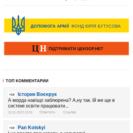
ТОП КОММЕНТАРИИ
Історик Воєнрук
+15
А морда навіщо заблюрена? А,ну так. Ій же ще в
системі освіти працювати...
Ответить
Ссылка
11.01.2023 13:01
Pan Kotskyi
+10