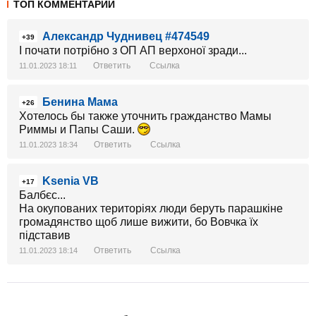
ТОП КОММЕНТАРИИ
Александр Чуднивец #474549
+39
І почати потрібно з ОП АП верхоної зради...
Ответить
Ссылка
11.01.2023 18:11
Бенина Мама
+26
Хотелось бы также уточнить гражданство Мамы
Риммы и Папы Саши.
Ответить
Ссылка
11.01.2023 18:34
Ksenia VB
+17
Балбєс...
На окупованих територіях люди беруть парашкіне
громадянство щоб лише вижити, бо Вовчка їх
підставив
Ответить
Ссылка
11.01.2023 18:14