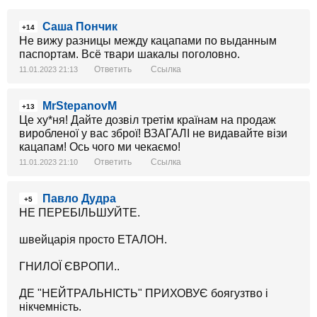
Саша Пончик
+14
Не вижу разницы между кацапами по выданным
паспортам. Всё твари шакалы поголовно.
Ответить
Ссылка
11.01.2023 21:13
MrStepanovM
+13
Це ху*ня! Дайте дозвіл третім країнам на продаж
виробленої у вас зброї! ВЗАГАЛІ не видавайте візи
кацапам! Ось чого ми чекаємо!
Ответить
Ссылка
11.01.2023 21:10
Павло Дудра
+5
НЕ ПЕРЕБІЛЬШУЙТЕ.
швейцарія просто ЕТАЛОН.
ГНИЛОЇ ЄВРОПИ..
ДЕ "НЕЙТРАЛЬНІСТЬ" ПРИХОВУЄ боягузтво і
нікчемність.