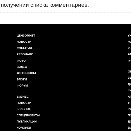
получении списка комментариев.
ЦЕНЗОР.НЕТ
У
НОВОСТИ
М
СОБЫТИЯ
У
РЕЗОНАНС
А
ФОТО
Р
ВИДЕО
О
ФОТОШОПЫ
З
БЛОГИ
Д
ФОРУМ
К
БИЗНЕС
А
НОВОСТИ
У
ГЛАВНОЕ
Р
СПЕЦПРОЕКТЫ
П
ПУБЛИКАЦИИ
Д
КОЛОНКИ
В