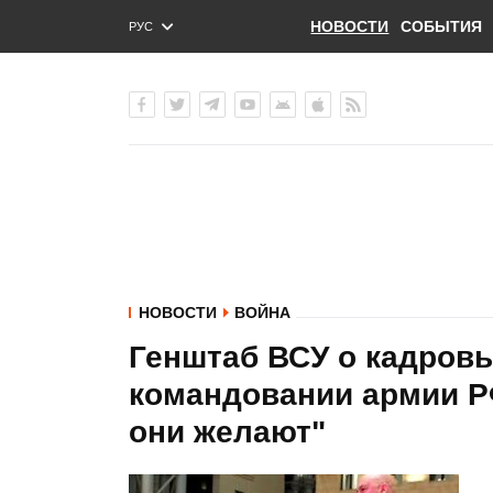
НОВОСТИ
СОБЫТИЯ
РУС
ENG
УКР
НОВОСТИ
ВОЙНА
Генштаб ВСУ о кадровы
командовании армии РФ
они желают"