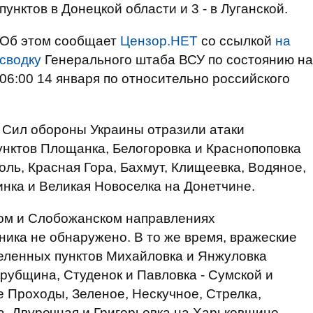
пунктов в Донецкой области и 3 - в Луганской.
Об этом сообщает
Цензор.НЕТ
со ссылкой
на
сводку
Генерального штаба ВСУ по состоянию на
06:00 14 января по относительно российского
 Сил обороны Украины отразили атаки
унктов Площанка, Белогоровка и Краснопоповка
оль, Красная Гора, Бахмут, Клищеевка, Водяное,
нка и Великая Новоселка на Донетчине.
ом и Слобожанском направлениях
ника не обнаружено. В то же время, вражеские
еленных пунктов Михайловка и Янжуловка
трубщина, Студенок и Павловка - Сумской и
е Проходы, Зеленое, Нескучное, Стрелка,
а, Двуречная и Григорьевка на Харьковщине.