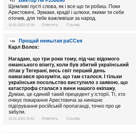
Виктор Ле #550890
+21
Щемливі пусті слова, як і все що ти робиш. Поки
Арестовичі, Эрмаки, крадії і шлюхи, якими ти себе
оточив, для тебе важливіши за народ.
Ответить
Ссылка
15.01.2023 15:39
Прощай немытая раССея
+16
Карл Волох:
Нагадаю, що три роки тому, під час відомого
оманського візиту, коли був збитий український
літак у Тегерані, весь світ перший день
намагався зрозуміти, що там сталося. І тільки
українське посольство виступило з заявою, що
катастрофа сталася з вини нашого екіпажу.
Думаю, це єдиний такий прецедент у історії. Ті, хто
очікує покарання Арестовича за нинішнє
підігрування російській пропаганді, точно про це
забули.
Ответить
Ссылка
15.01.2023 15:52