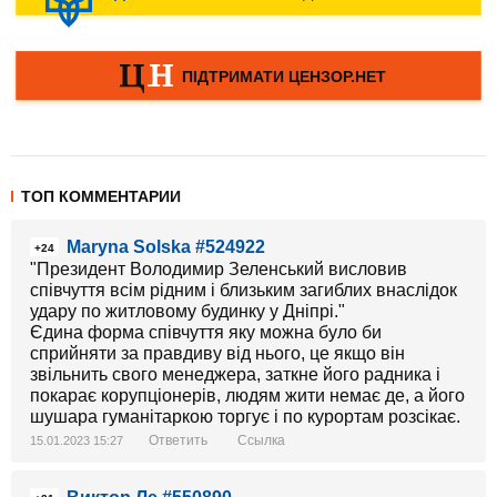
ТОП КОММЕНТАРИИ
Maryna Solska #524922
+24
"Президент Володимир Зеленський висловив
співчуття всім рідним і близьким загиблих внаслідок
удару по житловому будинку у Дніпрі."
Єдина форма співчуття яку можна було би
сприйняти за правдиву від нього, це якщо він
звільнить свого менеджера, заткне його радника і
покарає корупціонерів, людям жити немає де, а його
шушара гуманітаркою торгує і по курортам розсікає.
Ответить
Ссылка
15.01.2023 15:27