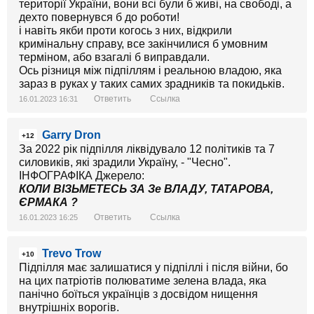
території України, вони всі були б живі, на свободі, а
дехто повернувся б до роботи!
і навіть якби проти когось з них, відкрили
кримінальну справу, все закінчилися б умовним
терміном, або взагалі б виправдали.
Ось різниця між підпіллям і реальною владою, яка
зараз в руках у таких самих зрадників та покидьків.
Ответить
Ссылка
16.01.2023 16:31
Garry Dron
+12
За 2022 рік підпілля ліквідувало 12 політиків та 7
силовиків, які зрадили Україну, - "Чесно".
ІНФОГРАФІКА Джерело:
КОЛИ ВІЗЬМЕТЕСЬ ЗА Зе ВЛАДУ, ТАТАРОВА,
ЄРМАКА ?
Ответить
Ссылка
16.01.2023 16:25
Trevo Trow
+10
Підпілля має залишатися у підпіллі і після війни, бо
на цих патріотів полюватиме зелена влада, яка
панічно боїться українців з досвідом нищення
внутрішніх ворогів.