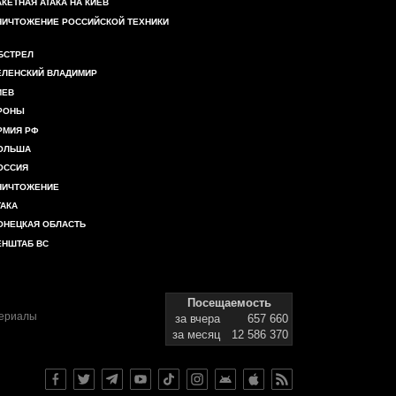
АКЕТНАЯ АТАКА НА КИЕВ
НИЧТОЖЕНИЕ РОССИЙСКОЙ ТЕХНИКИ
БСТРЕЛ
ЕЛЕНСКИЙ ВЛАДИМИР
ИЕВ
РОНЫ
РМИЯ РФ
ОЛЬША
ОССИЯ
НИЧТОЖЕНИЕ
ТАКА
ОНЕЦКАЯ ОБЛАСТЬ
ЕНШТАБ ВС
Посещаемость
териалы
за вчера
657 660
за месяц
12 586 370