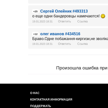
Сергей Олейник #493313
+25
о еще одни бандеровцы намечаются!
Ответить
Ссылка
19.01.2023 18:31
олег иванов #434516
+12
Браво.Одне побажання-киргизи,не зволік
Ответить
Ссылка
19.01.2023 18:31
Произошла ошибка при 
О НАС
КОНТАКТНАЯ ИНФОРМАЦИЯ
ПОДДЕРЖАТЬ