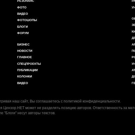
РЕЗОНАНС
Р
ФОТО
У
ВИДЕО
О
ФОТОШОПЫ
З
БЛОГИ
К
ФОРУМ
Д
БИЗНЕС
А
НОВОСТИ
П
ГЛАВНОЕ
Р
СПЕЦПРОЕКТЫ
У
ПУБЛИКАЦИИ
А
КОЛОНКИ
Д
ВИДЕО
Г
ривая наш сайт, Вы соглашаетесь с
политикой конфиденциальности
.
я Цензор.НЕТ может не разделять позицию авторов. Ответственность за ма
ле "Блоги" несут авторы текстов.