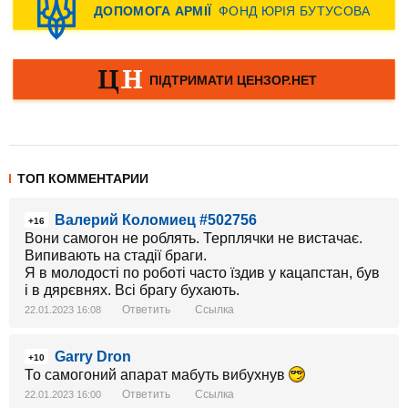
ТОП КОММЕНТАРИИ
Валерий Коломиец #502756
+16
Вони самогон не роблять. Терплячки не вистачає.
Випивають на стадії браги.
Я в молодості по роботі часто їздив у кацапстан, був
і в дярєвнях. Всі брагу бухають.
Ответить
Ссылка
22.01.2023 16:08
Garry Dron
+10
То самогоний апарат мабуть вибухнув
Ответить
Ссылка
22.01.2023 16:00