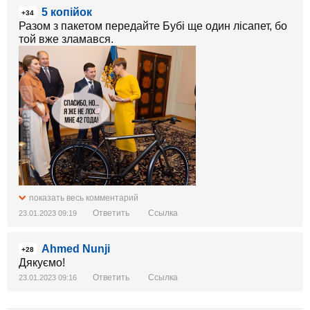
5 копійок
+34
Разом з пакетом передайте Бубі ще один лісапет, бо
той вже зламався.
показать весь комментарий
Ответить
Ссылка
23.01.2023 09:19
Ahmed Nunji
+28
Дякуємо!
Ответить
Ссылка
23.01.2023 09:16