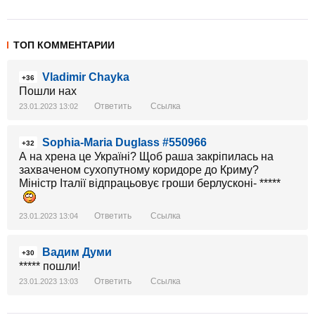
ТОП КОММЕНТАРИИ
Vladimir Chayka
+36
Пошли нах
Ответить
Ссылка
23.01.2023 13:02
Sophia-Maria Duglass #550966
+32
А на хрена це Україні? Щоб раша закріпилась на
захваченом сухопутному коридоре до Криму?
Міністр Італії відпрацьовує гроши берлусконі- *****
Ответить
Ссылка
23.01.2023 13:04
Вадим Думи
+30
***** пошли!
Ответить
Ссылка
23.01.2023 13:03