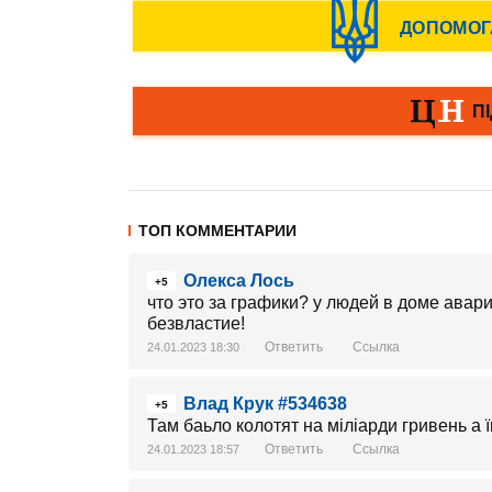
ТОП КОММЕНТАРИИ
Олекса Лось
+5
что это за графики? у людей в доме авари
безвластие!
Ответить
Ссылка
24.01.2023 18:30
Влад Крук #534638
+5
Там баьло колотят на міліарди гривень а ї
Ответить
Ссылка
24.01.2023 18:57