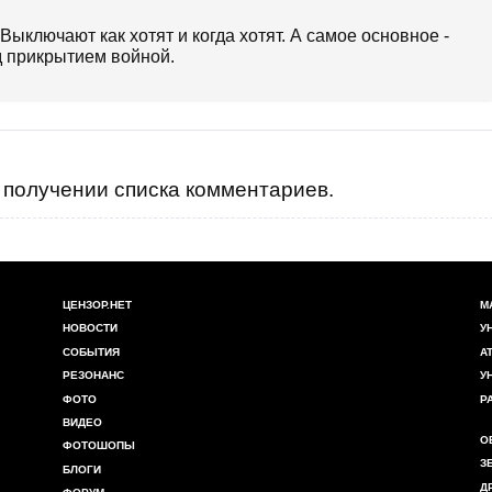
ключают как хотят и когда хотят. А самое основное -
д прикрытием войной.
получении списка комментариев.
ЦЕНЗОР.НЕТ
М
НОВОСТИ
У
СОБЫТИЯ
А
РЕЗОНАНС
У
ФОТО
Р
ВИДЕО
О
ФОТОШОПЫ
З
БЛОГИ
Д