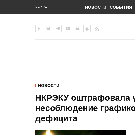
НОВОСТИ
СОБЫТИЯ
РУС
ENG
УКР
НОВОСТИ
НКРЭКУ оштрафовала у
несоблюдение графико
дефицита