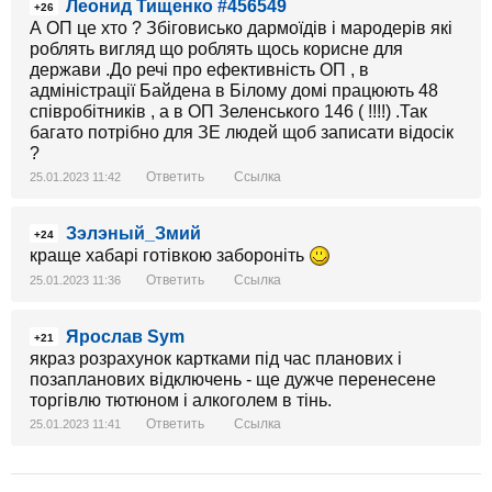
Леонид Тищенко #456549
+26
А ОП це хто ? Збіговисько дармоїдів і мародерів які
роблять вигляд що роблять щось корисне для
держави .До речі про ефективність ОП , в
адміністрації Байдена в Білому домі працюють 48
співробітників , а в ОП Зеленського 146 ( !!!!) .Так
багато потрібно для ЗЕ людей щоб записати відосік
?
Ответить
Ссылка
25.01.2023 11:42
Зэлэный_Змий
+24
краще хабарі готівкою забороніть
Ответить
Ссылка
25.01.2023 11:36
Ярослав Sym
+21
якраз розрахунок картками під час планових і
позапланових відключень - ще дужче перенесене
торгівлю тютюном і алкоголем в тінь.
Ответить
Ссылка
25.01.2023 11:41