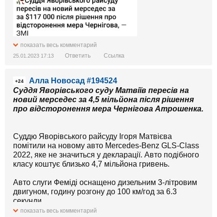
показать весь комментарий
Ответить
Ссылка
25.01.2023 17:13
Алла Новосад #194524
+24
Суддя Яворівського суду Матвіїв пересів на
новий мерседес за 4,5 мільйона після рішення
про відсторонення мера Чернігова Атрошенка.
Суддю Яворівського райсуду Ігоря Матвієва
помітили на новому авто Mercedes-Benz GLS-Class
2022, яке не значиться у декларації. Авто подібного
класу коштує близько 4,7 мільйона гривень.
Авто слуги Феміді оснащено дизельним 3-літровим
двигуном, годину розгону до 100 км/год за 6.3
секунди.
Відзначається, що нове авто у судді з'явилося після
показать весь комментарий