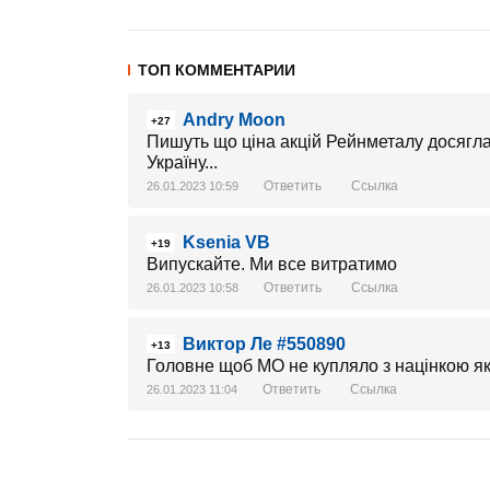
ТОП КОММЕНТАРИИ
Andry Moon
+27
Пишуть що ціна акцій Рейнметалу досягла
Україну...
Ответить
Ссылка
26.01.2023 10:59
Ksenia VB
+19
Випускайте. Ми все витратимо
Ответить
Ссылка
26.01.2023 10:58
Виктор Ле #550890
+13
Головне щоб МО не купляло з націнкою як 
Ответить
Ссылка
26.01.2023 11:04