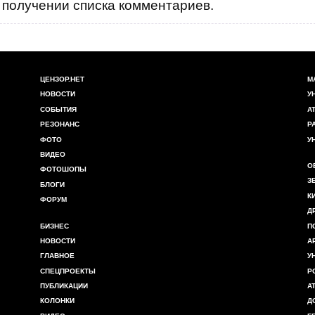
получении списка комментариев.
ЦЕНЗОР.НЕТ
М
НОВОСТИ
У
СОБЫТИЯ
А
РЕЗОНАНС
Р
ФОТО
У
ВИДЕО
О
ФОТОШОПЫ
З
БЛОГИ
К
ФОРУМ
Д
БИЗНЕС
П
НОВОСТИ
А
ГЛАВНОЕ
У
СПЕЦПРОЕКТЫ
Р
ПУБЛИКАЦИИ
А
КОЛОНКИ
Д