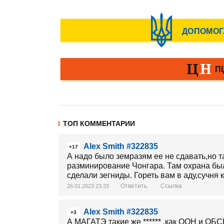
ТОП КОММЕНТАРИИ
Alex Smith #322835
+17
А надо было земразям ее не сдавать,но так
разминирование Чонгара. Там охрана был
сделали зегниды. Гореть вам в аду,сучня 
Ответить
Ссылка
26.01.2023 23:33
Alex Smith #322835
+3
А МАГАТЭ такие же ****** ,как ООН и ОБС