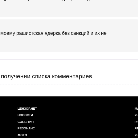
моему рашистская ядерка без санкций и их не
получении списка комментариев.
ЦЕНЗОР.НЕТ
М
НОВОСТИ
У
СОБЫТИЯ
Р
РЕЗОНАНС
А
ФОТО
У