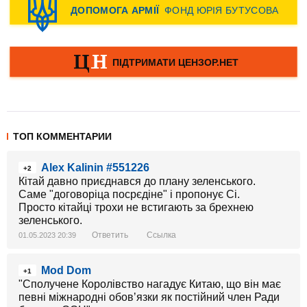
ТОП КОММЕНТАРИИ
Alex Kalinin #551226
+2
Кітай давно приєднався до плану зеленського.
Саме "договоріца посрєдіне" і пропонує Сі.
Просто кітайці трохи не встигають за брехнею
зеленського.
Ответить
Ссылка
01.05.2023 20:39
Mod Dom
+1
"Сполучене Королівство нагадує Китаю, що він має
певні міжнародні обовʼязки як постійний член Ради