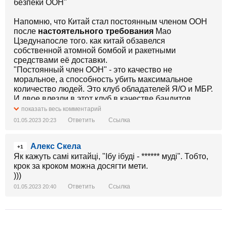
безпеки ООН"
Напомню, что Китай стал постоянным членом ООН
после
настоятельного требования
Мао
Цзедунапосле того. как китай обзавелся
собственной атомной бомбой и ракетными
средствами её доставки.
"Постоянный член ООН" - это качество не
моральное, а способность убить максимальное
количество людей. Это клуб обладателей Я/О и МБР.
И двое влезли в этот клуб в качестве бандитов.
показать весь комментарий
Ответить
Ссылка
01.05.2023 20:23
Алекс Скела
+1
Як кажуть самі китайці, "Ібу ібуді - ****** муді". Тобто,
крок за кроком можна досягти мети.
)))
Ответить
Ссылка
01.05.2023 20:40