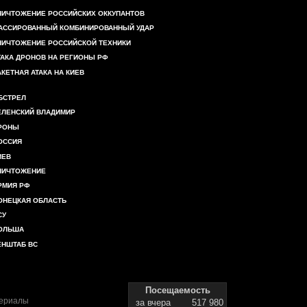
НИЧТОЖЕНИЕ РОССИЙСКИХ ОККУПАНТОВ
АССИРОВАННЫЙ КОМБИНИРОВАННЫЙ УДАР
НИЧТОЖЕНИЕ РОССИЙСКОЙ ТЕХНИКИ
ТАКА ДРОНОВ НА РЕГИОНЫ РФ
АКЕТНАЯ АТАКА НА КИЕВ
БСТРЕЛ
ЕЛЕНСКИЙ ВЛАДИМИР
РОНЫ
ОССИЯ
ИЕВ
НИЧТОЖЕНИЕ
РМИЯ РФ
ОНЕЦКАЯ ОБЛАСТЬ
СУ
ОЛЬША
ЕНШТАБ ВС
Посещаемость
териалы
за вчера
517 980