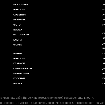
ЦЕНЗОР.НЕТ
У
НОВОСТИ
М
СОБЫТИЯ
У
РЕЗОНАНС
А
ФОТО
Р
ВИДЕО
О
ФОТОШОПЫ
З
БЛОГИ
Д
ФОРУМ
Р
БИЗНЕС
К
НОВОСТИ
У
ГЛАВНОЕ
А
СПЕЦПРОЕКТЫ
Д
ПУБЛИКАЦИИ
В
КОЛОНКИ
П
ВИДЕО
Г
ривая наш сайт, Вы соглашаетесь с
политикой конфиденциальности
.
я Цензор.НЕТ может не разделять позицию авторов. Ответственность за ма