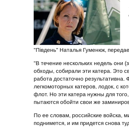
"Південь" Наталья Гуменюк, переда
"В течение нескольких недель они (
обходы, собирали эти катера. Это с
работа достаточно результативна. 
легкомоторных катеров, лодок, с к
флот. Но эти катера нужны для того
пытаются обойти свои же заминиров
По ее словам, российские войска, м
поднимется, и им придется снова ту