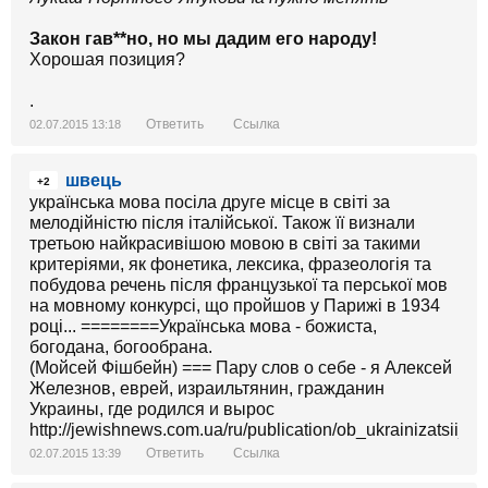
Закон гав**но, но мы дадим его народу!
Хорошая позиция?
.
Ответить
Ссылка
02.07.2015 13:18
швець
+2
українська мова посіла друге місце в світі за
мелодійністю після італійської. Також її визнали
третьою найкрасивішою мовою в світі за такими
критеріями, як фонетика, лексика, фразеологія та
побудова речень після французької та перської мов
на мовному конкурсі, що пройшов у Парижі в 1934
році... ========Українська мова - божиста,
богодана, богообрана.
(Мойсей Фішбейн) === Пару слов о себе - я Алексей
Железнов, еврей, израильтянин, гражданин
Украины, где родился и вырос
http://jewishnews.com.ua/ru/publication/ob_ukrainizatsii_o
Ответить
Ссылка
02.07.2015 13:39