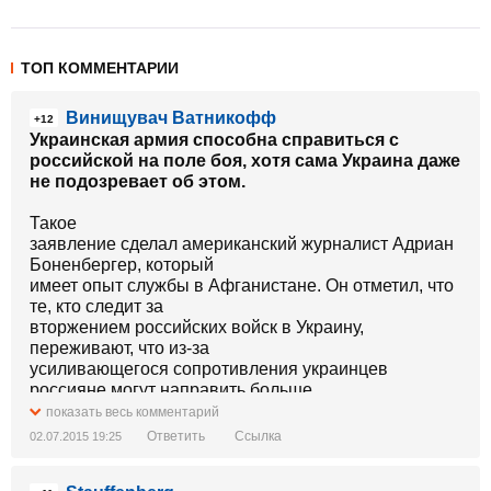
ТОП КОММЕНТАРИИ
Винищувач Ватникофф
+12
Украинская армия способна справиться с
российской на поле боя, хотя сама Украина даже
не подозревает об этом.
Такое
заявление сделал американский журналист Адриан
Боненбергер, который
имеет опыт службы в Афганистане. Он отметил, что
те, кто следит за
вторжением российских войск в Украину,
переживают, что из-за
усиливающегося сопротивления украинцев
россияне могут направить больше
сил. После чего они отправятся покорять Польшу
показать весь комментарий
или Эстонию. Так как эти
Ответить
Ссылка
02.07.2015 19:25
страны являются членами
http://replyua.net/tags/%CD%C0%D2%CE/ НАТО , то