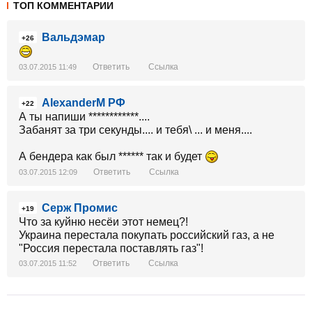
ТОП КОММЕНТАРИИ
Вальдэмар
+26
Ответить
Ссылка
03.07.2015 11:49
AlexanderM РФ
+22
А ты напиши ************....
Забанят за три секунды.... и тебя\ ... и меня....
А бендера как был ****** так и будет
Ответить
Ссылка
03.07.2015 12:09
Серж Промис
+19
Что за куйню несёи этот немец?!
Украина перестала покупать российский газ, а не
"Россия перестала поставлять газ"!
Ответить
Ссылка
03.07.2015 11:52