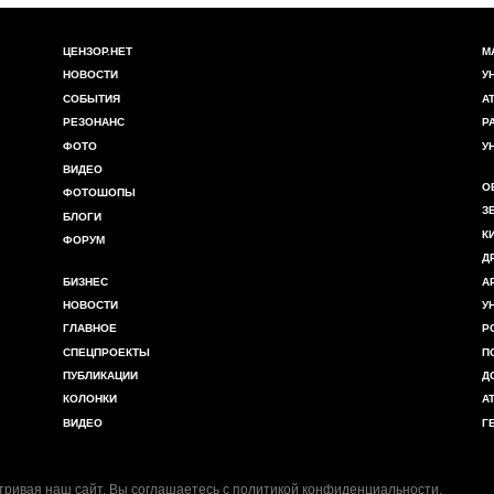
ЦЕНЗОР.НЕТ
М
НОВОСТИ
У
СОБЫТИЯ
А
РЕЗОНАНС
Р
ФОТО
У
ВИДЕО
О
ФОТОШОПЫ
З
БЛОГИ
К
ФОРУМ
Д
БИЗНЕС
А
НОВОСТИ
У
ГЛАВНОЕ
Р
СПЕЦПРОЕКТЫ
П
ПУБЛИКАЦИИ
Д
КОЛОНКИ
А
ВИДЕО
Г
ривая наш сайт, Вы соглашаетесь с
политикой конфиденциальности
.