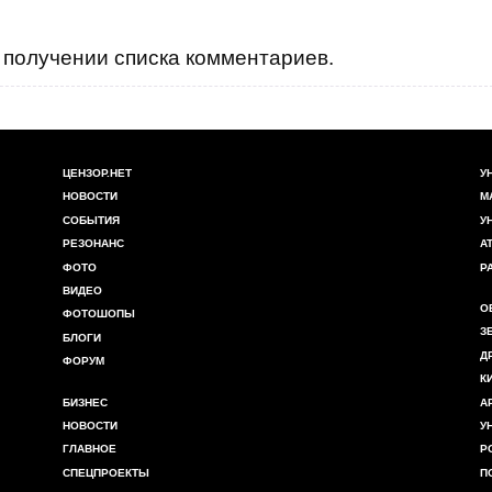
получении списка комментариев.
ЦЕНЗОР.НЕТ
У
НОВОСТИ
М
СОБЫТИЯ
У
РЕЗОНАНС
А
ФОТО
Р
ВИДЕО
О
ФОТОШОПЫ
З
БЛОГИ
Д
ФОРУМ
К
БИЗНЕС
А
НОВОСТИ
У
ГЛАВНОЕ
Р
СПЕЦПРОЕКТЫ
П