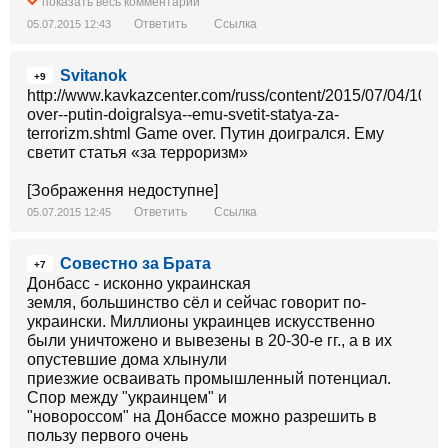
(будущий американский президент)
показать весь комментарий
кормила ежедневно 11 миллионов человек -
Ответить
Ссылка
05.07.2015 12:43
многих ватников, которые хают Пендосую
- не появились бы на свет. Ленин в это же
Svitanok
время через Парвуса, Мюнценберга и
+9
др. отправлял чемоданы золота за границу.
http://www.kavkazcenter.com/russ/content/2015/07/04/109
over--putin-doigralsya--emu-svetit-statya-za-
terrorizm.shtml Game over. Путин доигрался. Ему
светит статья «за терроризм»
[Зображення недоступне]
Ответить
Ссылка
05.07.2015 12:45
Совестно за Брата
+7
Донбасс - исконно украинская
земля, большинство сёл и сейчас говорит по-
украински. Миллионы украинцев искусственно
были уничтожено и вывезены в 20-30-е гг., а в их
опустевшие дома хлынули
приезжие осваивать промышленный потенциал.
Спор между "украинцем" и
"новороссом" на Донбассе можно разрешить в
пользу первого очень