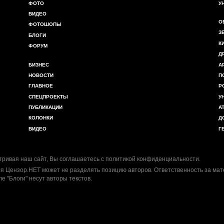
ФОТО
У
ВИДЕО
О
ФОТОШОПЫ
З
БЛОГИ
К
ФОРУМ
Д
БИЗНЕС
А
НОВОСТИ
П
ГЛАВНОЕ
Р
СПЕЦПРОЕКТЫ
У
ПУБЛИКАЦИИ
А
КОЛОНКИ
Д
ВИДЕО
Г
ривая наш сайт, Вы соглашаетесь с
политикой конфиденциальности
.
я Цензор.НЕТ может не разделять позицию авторов. Ответственность за ма
ле "Блоги" несут авторы текстов.