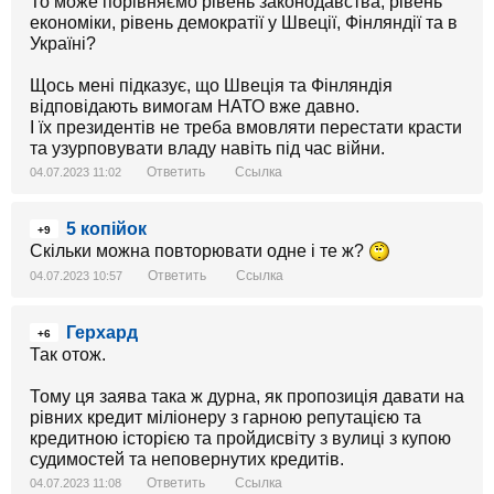
То може порівняємо рівень законодавства, рівень
економіки, рівень демократії у Швеції, Фінляндії та в
Україні?
Щось мені підказує, що Швеція та Фінляндія
відповідають вимогам НАТО вже давно.
І їх президентів не треба вмовляти перестати красти
та узурповувати владу навіть під час війни.
Ответить
Ссылка
04.07.2023 11:02
5 копійок
+9
Скільки можна повторювати одне і те ж?
Ответить
Ссылка
04.07.2023 10:57
Герхард
+6
Так отож.
Тому ця заява така ж дурна, як пропозиція давати на
рівних кредит міліонеру з гарною репутацією та
кредитною історією та пройдисвіту з вулиці з купою
судимостей та неповернутих кредитів.
Ответить
Ссылка
04.07.2023 11:08